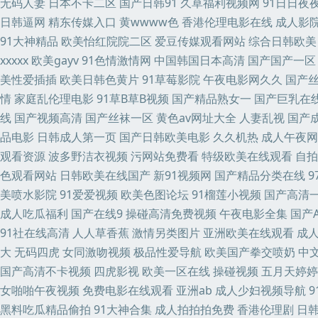
无码人妻
日本不卡二区
国产日韩91
久草福利视频网
91日日夜夜
人人爱91 福利在线aa 自拍网站 91蜜桃福利视频 肏屄资源站 丁香爱爱
日韩逼网
精东传媒入口
黄wwww色
香港伦理电影在线
成人影
91大神精品
欧美怡红院院二区
爱豆传媒观看网站
综合日韩欧美
视频导航 欧美另类丝袜自拍 日韩专区好吊视频 婷婷五月天啪啪 亚洲色天
xxxxx
欧美gayv
91色情激情网
中国韩国日本高清
国产国产一区
美性爱插插
欧美日韩色黄片
91草莓影院
午夜电影网久久
国产
韩国 欧美实操视频 婷婷五月天成人网 www超碰碰 久草在线资源 91秦
情
家庭乱伦理电影
91草B草B视频
国产精品熟女一
国产巨乳在
线
国产视频高清
国产丝袜一区
黄色av网址大全
人妻乱视
国产
成人无码影视 国产青草香蕉久久 久久天堂五五 欧美成人中文字幕 日韩福利
品电影
日韩成人第一页
国产日韩欧美电影
久久机热
成人午夜网
观看资源
波多野洁衣视频
污网站免费看
特级欧美在线观看
自拍
超碰在线日韩 国产最新区久久 久久性交网p 欧美日韩久久 日本三级官方网 
色观看网站
日韩欧美在线国产
新91视频网
国产精品分类在线
美喷水影院
91爱爱视频
欧美色图论坛
91榴莲小视频
国产高清
产精品 精品视频在线观看 91白丝jk www日日干 国产黑丝91 久草视频
成人吃瓜福利
国产在线9
操碰高清免费视频
午夜电影全集
国产
热加勒麻豆 黑丝国产素人 免费操少妇 日本在线a播放 97热热 国产欧美
91社在线高清
人人草香蕉
激情另类图片
亚洲欧美在线观看
成
大
无码四虎
女同激吻视频
极品性爱导航
欧美国产拳交喷奶
中
极品白丝 美女影院 日本操逼福利在线 午夜影院6018 91po豆花 9
国产高清不卡视频
四虎影视
欧美一区在线
操碰视频
五月天婷婷
女啪啪午夜视频
免费电影在线观看
亚洲ab
成人少妇视频导航
伦理 东京热AV情趣 老司机精品网站 日本韩国不卡 午夜福利肏屄视频 91
黑料吃瓜精品偷拍
91大神合集
成人拍拍拍免费
香港伦理剧
日