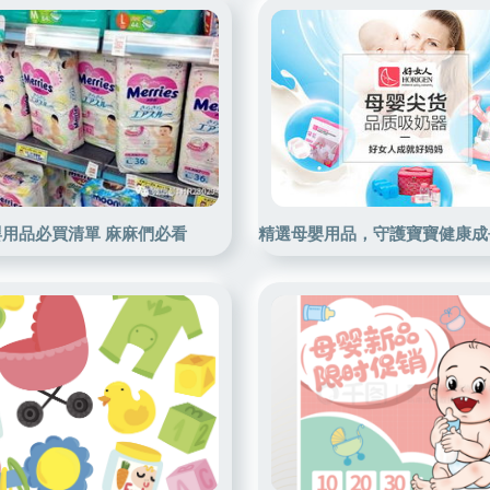
用品必買清單 麻麻們必看
精選母嬰用品，守護寶寶健康成