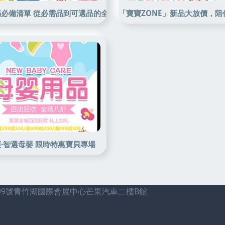
必備清單 從必需品到可選品的全面解析
「寶寶ZONE」新品大放價，
析
·智選母嬰 限時特惠寶貝專場
99號青竹湖國際會展中心芒果汽車二樓B館