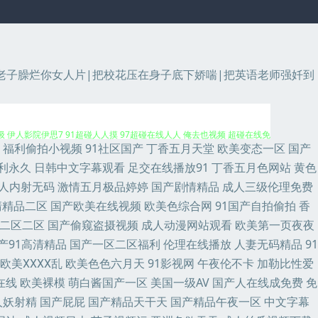
开老子臊烂你女人片|把校花压在身子底下娇喘|把英语老师强奷到
久久伊人超碰 免费69AV 日韩新网片 中日肏屄视频 91影院在线 A片日韩
 伊人影院伊思7 91超碰人人摸 97超碰在线人人 俺去也视频 超碰在线免
福利偷拍小视频
91社区国产
丁香五月天堂
欧美变态一区
国产
日韩无码观 三级网址色天堂 婷婷两性网 性爱午夜影院 一本超碰97在线 伊人网
利永久
日韩中文字幕观看
足交在线播放91
丁香五月色网站
黄色
人内射无码
激情五月极品婷婷
国产剧情精品
成人三级伦理免费
频 超碰97在线观 成人精品久久 大香蕉AB片 福利社嫩草一二 韩国A级无码片
清精品二区
国产欧美在线视频
欧美色综合网
91国产自拍偷拍
香
二区二区
国产偷窥盗摄视频
成人动漫网站观看
欧美第一页夜夜
幕39页 91超碰在线人人 91九色色窝窝 91视频免费刷 AV福利网站 俺
产91高清精品
国产一区二区福利
伦理在线播放
人妻无码精品
91
欧美ⅩⅩⅩⅩ乱
欧美色色六月天
91影视网
午夜伦不卡
加勒比性爱
情AV 免费在线成人网 欧洲一区无码 日本欧美色 五月花成人网 先锋av
在线
欧美裸模
萌白酱国产一区
美国一级AV
国产人在线成免费
免
碰在线视屏 国产超91 韩国A片无码 激情都市站长工具 九一福利 麻豆性爱网
人妖射精
国产屁屁
国产精品天干天
国产精品午夜一区
中文字幕