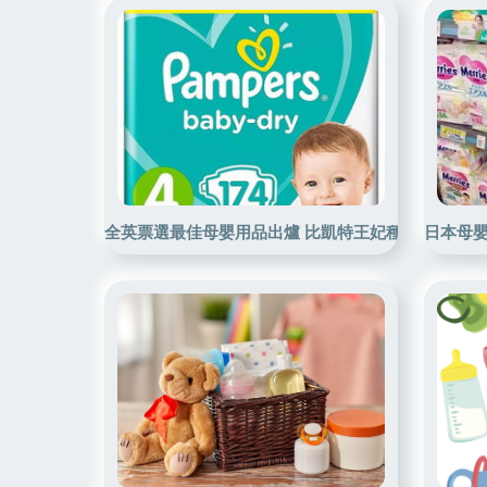
全英票選最佳母嬰用品出爐 比凱特王妃種草的更好用
日本母嬰