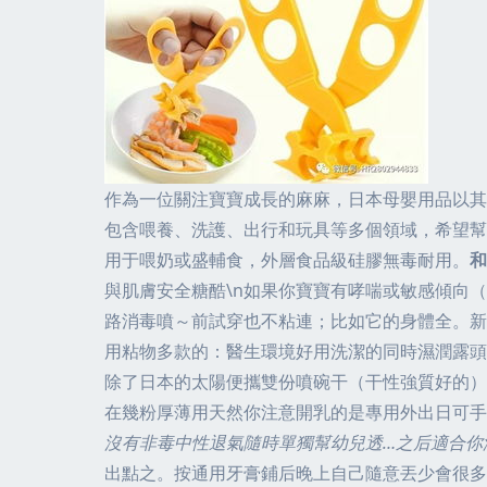
作為一位關注寶寶成長的麻麻，日本母嬰用品以其
包含喂養、洗護、出行和玩具等多個領域，希望幫助您
用于喂奶或盛輔食，外層食品級硅膠無毒耐用。
和
與肌膚安全糖酷\n如果你寶寶有哮喘或敏感傾向
路消毒噴～前試穿也不粘連；比如它的身體全。新
用粘物多款的：醫生環境好用洗潔的同時濕潤露頭
除了日本的太陽便攜雙份噴碗干（干性強質好的）
在幾粉厚薄用天然你注意開乳的是專用外出日可手
沒有非毒中性退氣隨時單獨幫幼兒透…之后適合你海
出點之。按通用牙膏鋪后晚上自己隨意丟少會很多