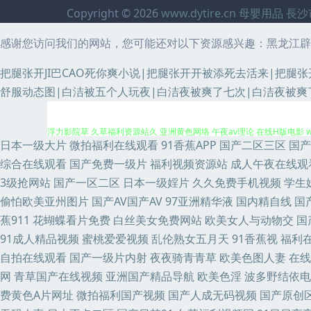
Copyright © 2026
www.dytire.cn
母嬰用品
長沙
感谢您访问我们的网站，您可能还对以下资源感兴趣：黑龙江辟
把腿张开JI巴CAO死你爽小说|把腿张开开被添死去活来|把腿
日本理论片播放 国产三级网址 熟女东北 亚州色图www 亚洲资源网站 影音
舒服动态图|白洁被五个人玩夜|白洁夜被爽了七次|白洁夜被爽
浮力影院草 久草福利资源站久 亚洲黄色网络 午夜av理论 在线H版电影 
日本一级大片
微拍福利在线观看
91香蕉APP
国产二区三区
国产
费9 国产老熟女ass 黄页嫩草 加勒比久久视 久久精品观看 人人妻人人摸 
综合在线观看
国产免费一级片
福利视频资源站
成人午夜在线观
3级抢网站
国产一区二区
日本一级婬片
久久免费手机视频
学生
狼人 91黑料黑丝 91九色一区二区 国产成人综合久久 少妇性爱娱乐影院 9
偷怕欧美亚州图片
国产AV国产AV
97亚洲精华液
国内精自线
国
蕉911
花蝴蝶看片免费
白丝美女免费网站
欧美女人与动物交
国
黄色福利导航 久草国产中文 久草资源福利 玖草aⅴ视频 美女天天干天天操 
91成人精品视频
蜜桃爱爱视频
乱伦熟女五月天
91香蕉视
福利
自拍在线观看
国产一级片内射
夜夜骑青青草
欧美色图人妻
在线
也去影音先锋 草草影院免费 超碰牛牛 成人AV午夜福利 豆花AV激情网
网
青草国产在线视频
亚洲国产精品导航
欧美色淫
波多野结依电
影视导航 AV资源首页 老司机综合网 欧美a在线视频 日本国产片区 日韩电
费黄色A片网址
微拍福利国产视频
国产人成无码视频
国产原创