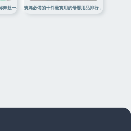
陪你奔赴一場奶油般的愛！
寶媽必備的十件最實用的母嬰用品排行，你都準備好了