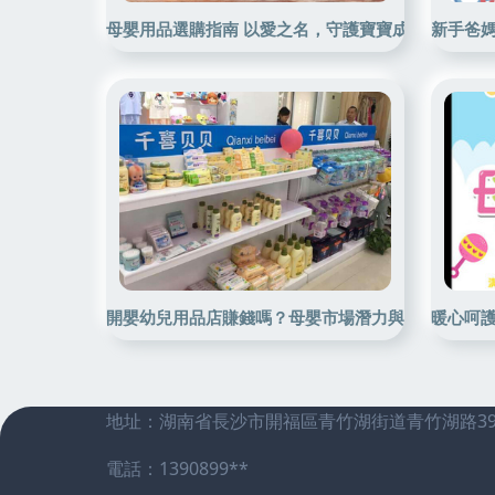
母嬰用品選購指南 以愛之名，守護寶寶成長的每一步
新手爸媽
開嬰幼兒用品店賺錢嗎？母嬰市場潛力與風險深度解
暖心呵護
地址：湖南省長沙市開福區青竹湖街道青竹湖路3
電話：1390899**