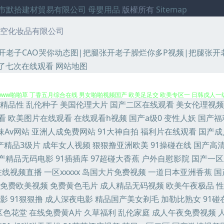
市默拾建材貿易有限公司
母嬰用品
版權所有
Sitemap
空化妆品有限公司
张开老子CAO哭你动态图|把腿张开老子臊烂你多P视频|把腿张
先锋成人久 在线视频香蕉 91草莓 97操碰 变态91网站 成人a三级 含羞草福利影院 
了七次在线观看
网站地图
www啪啪草 丁香五月综合在线 男女啪啪视频国产 欧美足足交 欧美专区一 日韩戍人一级
精品性
乱伦种子
美国伦理大片
国产二区在线观看
美女伦理视频
97色色资源 肏逼123 大香蕉45 福利社瑟瑟 黑人探花色图 久久97 欧美色网1区 
看
欧美图片在线观看
在线观看h视频
国产a级0
变性人妖
国产福
妹Av网站
亚洲人成免费网站
91大神自拍
福利片在线观看
国产成
1破处免费看 97玖玖超碰 97超碰免费人妻 99视频福利 AV男人天堂网 www91视
产精品3级片
成年女人视频
狠狠撸亚洲欧美
91操碰在线
国产高
产精品无码电影
91插插库
97超碰大香蕉
户外自慰影院
国产一区
欧美色图21 欧美性第一页 青青草ab 三级片mp4 无码泰国五十五 亚洲成人网站 中文字
在线视频直播
一区xxxxx
岛国大片免费视频
一道日本亚洲香蕉
国
免费欧美视频
免费黄色毛片
成人精品无码视频
欧美午夜极品
性
 国产精品久久码一 精东视频传媒 极品网黄 久草涩涩 久久尤物天堂 狼人伊人亚洲 另类激
影
91狠狠撸
成人深夜电影
精品国产美女剃毛
加勒比熟女
91碰
影第二页 午夜传媒 亚洲性爱巨场 91白浆 91综合色图 avav激情 www91海角 超
区色花堂
在线免费黄A片
久草福利
乱伦家庭
成人午夜免费视频