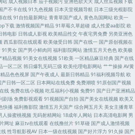
网站
成人视频日本
茄子视频污
亚洲色欲天天
成人丝瓜视频下载
神尤物 91社视频神马 www超碰在线 豆花tv网 九一视频道免费 美女福利
国产不卡在线
91九色视频
日本天堂视频导航
日本三级光棍影院
源在线
91自拍最新网址
青青草国产成人
黄色岛国网站
欧美一
热99草 超碰天天插 国产91视频播放 激情东京热 狼友综合网 日本在钱
pp下载
激情视频国产精品
91草莓久草超碰
成人性爱aa影院
欧
日韩电影
日韩成人影视
欧美精品性交
午夜宅男免费
另类亚洲色
合成人 日韩免费色情网址 伊人影院伊思7 91社中文字幕 ts国产人妖AV
频
西瓜影院在线观看
欧美做受日韩
国产在线一
国产原创视频在
看
91男女
国产男小鲜肉同
福利影院网站
激情五月天色色
欧美极
32 欧美岛国网站 日韩激情a片 午夜尤物福利 自拍超碰人 99精品这里有
国产精品视频
91美女在线视频
51欧美
一区精品麻豆经典
国产在线
品一区二区
韩日爆乳无码三级
欧美伦理电影网站
艹艹操操
AV黄
 人人妻人人干 天天操操 在线51偷拍 91在线色情电影 超碰大香蕉99 国
产精品色色视屏
国产午夜成人
最新日韩精品
91福利视频导航
欧
国产日韩一区二区
日本网站在线免费
免费潮喷
91原创国产视频
欧美插插综合 色香焦av网 亚洲性爱论坛 91蜜桃日韩 WWW欧美性生活 东京
幕在线
免费在线小视频
吃瓜福利小视频
免费91
国产日产亚洲精品
 超碰从插 国产色网 久久国产豆花视频 91视频在线网址 成人性爱综合国产
福利剧场
免费影视观看
91视频国产自拍
国产美女在线视频
欧美又
1色快播
福利撸影院
激情五月天国产
综合网五月天
美女主播青草
网 AV天堂成人网 丁香五月花福利 黄网站免费观看 欧美人妖网址 三级午夜
男人操蜜桃视频
无码射精网站
18成年人网站
日本高清电影网
男
a片网址
麻豆tv在线观看
在线撸丝片
91草碰
国产成人激情视频
原总站 成人超碰在线观看 韩国有码一级在线 欧美A黄 婷婷五月天AV 91n
在线
性导航影视AV
日本一级在线视频
国产好片浮力
91久操
国产