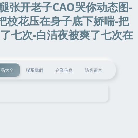
腿张开老子CAO哭你动态图-
把校花压在身子底下娇喘-把
爽了七次-白洁夜被爽了七次在
產品大全
聯系我們
企業信息
訪客留言