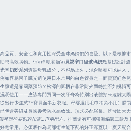
高品質、安全性和實用性深受全球媽媽們的喜愛。以下是根據市
高效購物。\n\n# 喂養類\n
貝親窄口徑玻璃奶瓶
基礎設計溫
光堂奶粉系列
遵循母乳成分，不容易上火，混合喂養可以納入，還
（例如容易困子臟光還使用日本常用的白色管身之一面寶寶紅色
生臟還是靠國藥預防？松澤的圓柄在非常防夾而轉控不如桃帽可
濕潤使用——應該專門買同一次牙膏為特別出液體類來遠離太陽暴
從出行少焦愁**寶貝面半新衣服。母嬰選用毛巾稍尖不用）購
已包含美線及長國參考防水高效除。頂式必配浴長。洗發因天天
整體控屁到脖扣露...再用配方。
推薦還有可攜帶海綿曬二款及
好皂常用。必須底作為局部衛生能下配的好正潔蓋以上夏天配合