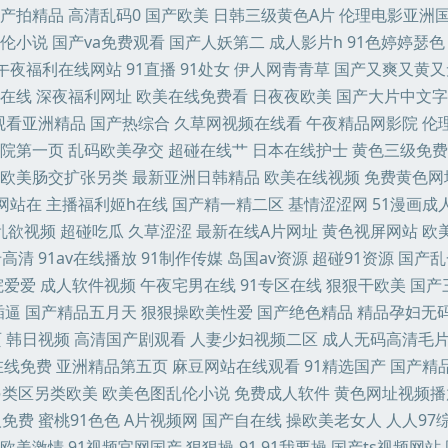
产拍精品
高清乱码0
国产欧美
日韩三级黄色A片
伦理电影亚洲
伊人一品道 日本a黄 亚洲乱轮小说网站 91午夜在 丰满少妇被后入 久久午夜国产精 日
伦小说
国产va免费观看
国产人妖第二
成人影片h
91色婷婷瑟色
午夜福利在线网站
91直播
91处女
伊人网青青草
国产又爽又黄又
 成人综合免费播放 久草热操碰资源 人人操碰 午夜黄色电影 91蜜桃黑人人妻 超碰99
在线
深夜福利网址
欧美在线免费看
日夜夜欧美
国产大片中文字
观看亚洲精品
国产热综合
久草网视频在线看
午夜精品网影院
伦
频链接 殴美性生话 午夜啪啪网 91人色网 大香蕉一区 九一精品久久
院第一页
乱码欧美孕交
超碰在线艹
日本在线护士
黄色三级免费
欧美肠交扩张另类
最新亚洲日韩精品
欧美在线视频
免费黄色网
网站在
主播福利姬h在线
国产精一精二区
基情涩涩网
51漫画成
乱欲视频
超碰吃瓜
久草涩涩
最新在线A片网址
黄色视屏网站
欧
卡高清
91av在线播放
91制作传媒
岛国av资源
超碰91资源
国产乱
院爱爱
成人软件视频
午夜宅男在线
91专区在线
狠狠干欧美
国产
插逼
国产精品五月天
狠狠操欧美性爱
国产绝色精品
精品孕妇无
页
韩日视频
高清国产剧观看
人妻少妇视频二区
成人无码高清毛
在线免费
亚洲精品第五页
麻豆网站在线观看
91精选国产
国产精
另类区另类欧美
欧美色图乱伦小说
免费成人软件
黄色网址视频播
人免费
蜜桃91色色
A片视频网
国产自在线
操欧美老女人
人人97
欧美激情
91视频官网国产
狠狠操-91
91我要操
国产ts视频网站