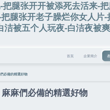
说-把腿张开开被添死去活来-把
-把腿张开老子臊烂你女人片-
白洁被五个人玩夜-白洁夜被
首頁
企業簡介
麻們必備的精選好物
 麻麻們必備的精選好物