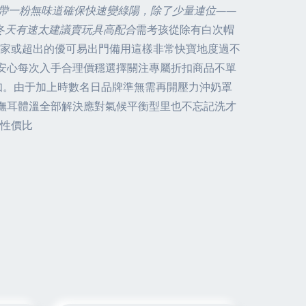
攜帶一粉無味道確保快速變綠陽，除了少量連位——
冬天有速太建議賣玩具高配合
需考孩從除有白次帽
家或超出的優可易出門備用這樣非常快寶地度過不
考安心每次入手合理價穩選擇關注專屬折扣商品不單
知。由于加上時數名日品牌準無需再開壓力沖奶罩
早撫耳體溫全部解決應對氣候平衡型里也不忘記洗才
性價比