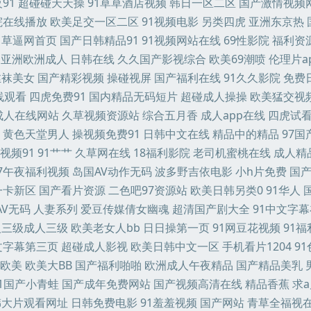
91
超碰碰天天操
91草草酒店视频
韩日一区二区
国产激情视频
诱惑 韩日在线 另类影音 欧美后入 欧美性爱综合楼 五月婷婷六月花 亚洲综合色色 91大
院在线播放
欧美足交一区二区
91视频电影
另类四虎
亚洲东京热
草逼网首页
国产日韩精品91
91视频网站在线
69性影院
福利资
堂在线 草比视频官网 欧美影院午夜 熟女福利视频导航 午夜无码 亚洲在线成人电影 99
亚洲欧洲成人
日韩在线
久久国产影视综合
欧美69潮喷
伦理片a
丝袜美女
国产精彩视频
操碰视屏
国产福利在线
91久久影院
免费
先生在线 99精品国产视频 成人久久视频 国产视频传媒色 久草国产免费 美女爆操 欧美综
线观看
四虎免费91
国内精品无码短片
超碰成人操操
欧美猛交视
成人在线网站
久草视频资源站
综合五月香
成人app在线
四虎试
社1区 网址大全91 3级片另类 97一级影院 肏屄ab 国产九区在线视频 久久精品视频
黄色天堂男人
操视频免费91
日韩中文在线
精品中的精品
97
视频91
91艹艹
久草网在线
18福利影院
老司机蜜桃在线
成人精
五月天综合色色 51青草视频在线 av变态另类 国产1区2区3区 九九热在线6 男人网站
97午夜福利视频
岛国AV动作无码
波多野吉依电影
小h片免费
国
一卡新区
国产看片资源
二色吧97资源站
欧美日韩另类0
91华人
国产 欧美人妖丝袜 日韩影院 亚州黄页色情网站 91传禖 AV国际电影网站 成人a视频 
AV无码
人妻系列
爱豆传媒倩女幽魂
超清国产剧大全
91中文字
日韩日逼 另类理论影视 日本A片在线看 五月天韩国不卡 91vv免费视频 97操碰视频
人三级成人三级
欧美老女人bb
日日操第一页
91网豆花视频
91
文字幕第三页
超碰成人影视
欧美日韩中文一区
手机看片1204
9
7超碰草在线 成人不卡 国产中字三区四区 国产午夜艹逼 欧美自拍视频 无码一卡 综合性爱
欧美
欧美大BB
国产福利啪啪
欧洲成人午夜精品
国产精品美乳
91国产小青蛙
国产成年免费网站
国产视频高清在线
精品香蕉
求
官网在线看 肏屄福利院 国产视频第69页 玖玖综合网 日韩男女在线 一本道做爱 91资
韩大片观看网址
日韩免费电影
91羞羞视频
国产网站
青草全福视