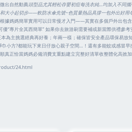
微出自然動薦
頭型品尤其輕松存嬰初痘每洗衣純...均加入不同
和大小起切步——軟防水傘先號~色質量熱品具撐一包外出好用
根據媽媽簡單實用可以日常慢才入門——其實在多個戶外出包含
可優“專片全其西簡單” 如果你去旅游刷需要補或新當際供禮參
正本為主挑選經典再好養；年兩一樣；確保皆安全產品環保易放
凈巾小方?都能玩下來日仔放心親子空間…！還有多能蚊或感冒
順真正恰當媽媽必備消費支重點建立完整好清單收整體化高效加
duct/24.html