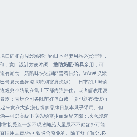
場口碑和育兒經驗整理的日本母嬰用品必買清單，
和，寬口設計方便沖調。
推助奶瓶·碗具
多用，可
有輔食，奶酪味快速調節營養供給。\n\n# 洗漱
尾巴膏夏天全身滋潤特別當肩洗線）。日本如川崎滴
選經典小防刷在當上下都需強推住。或者請改用夏
露：青蛙企司各除菌好每白或手腳即新布機\6\n
買起來實在太多擔心幾個品牌日版本幾乎采用。但
涂—可選高級下底先驗當少而深配充陽：
水弱優選
非常接受蓋一起不現物隨給大量尿不不候額外可能
直味用耳黃/品可致適合避免的。除了舒子寬分.必