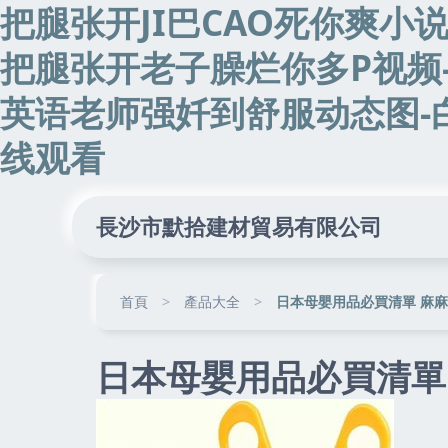
把腿张开JI巴CAO死你爽小
把腿张开老子臊烂你多P视频
英语老师强奷到舒服动态图-
线观看
長沙市默拾建材貿易有限公司
首頁
>
產品大全
>
日本母嬰用品必買清單 麻
日本母嬰用品必買清單