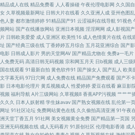
精品成人在线
精品免费看
人人看操碰
午夜伦理电影网
久久国自
精品 AV免费精东 福利伦理影院 91国产精品操笔 高清无码视频UL 久久
女
久草视频最新网址
日韩大片在线看
久久亚洲人成
亚州色图乱
色人妻
都市激情婷婷
91精品国产91
云涩福利在线导航
91视色
国产A级性交片 久久天天伊人 人人操欧美精品 午夜伦乱 91精选变态直播
频网站
国产在线播放网站
亚洲日本视频
淫淫网网
成人影视国产
片
日韩欧美爱爱
成人亚洲区
欧美性16
成人色情黄片在线
在线
址
国产经典三级在线
丁香婷婷五月综合
五月花亚洲综合
国产影
电影
日韩成人影片
男的天堂网AV
国产精品尤物在
免费a一毛片
人免费无码
高清日韩无码视频
宗和网五月天
日b视频
成人三级
国在线观看
91最新自拍
黄色软件91
国产操女人
国产乱人
欧美
文字幕无码
97日穴网
成人免费在线
精品国产免费观看
国产不
影
日本电影伦理片
黄瓜视频成人
性爱婷婷
爱豆在线看
麻豆影
视频
福利导航
A片三级网站
久草视频8
香蕉APP污视频
艹艹艹
久久久
日本人妖射精
学生妹avav
国产熟女视频在线
乱伦第一
网址
91社区论坛
免费网站黄色在线
久久偷拍高清亚洲
91午夜
洲天堂丁香五月
91社网
美女视频黄全免费
国产精品第一页国
亚洲无码视频在线
成人无码看片
91原创社区
伦理电影香港
成
类国产在线
熟女自拍偷拍
青青久视频
久草新视频在线
激情深爱