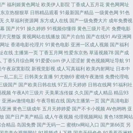
国产
福利姬黄色网址
欧美伊人影院
丁香成人五月花
黄色网网址
本高清视频网站 东方影库av日韩 伦理第一页 瑟瑟导航 伊人网香蕉 99热色
东京热狠狠草
日韩精品观看
91最新国产精品
一级黄色网
91色
无
久草福利资源网
东方成人在线
国产一级免费大片
成年免费视
日 韩日AV看看啊3 欧美精品综合 五月花导航 俺来也俺去也啪啪 黄色小视
幕
国产片91
操久婷婷
91视频你懂得
黄色三级片毛片
免费电影
理片完整版
黄视网站在线播放
国产片自拍
国产在线91
AV亚洲网
网址
香港电影伦理片
91黄色电影
亚洲一区成人视频
国产福利
址在线
主播第一页
丁香五月网
性爱东京热
草逼视频78
国产成
人
丁香5月综合网
91爱爱com
伊人涩涩射
黄色视频网址导航
91
美午夜寂寞影院
新视觉影视
成人写真福利
欧美内射网址
日本中
一乱二乱三
日韩美女直播
91尤物69
蜜桃午夜激情
免费伦理电
三级国产
国产欧美日韩在线
97五月天婷婷
日韩在线网
91福利社
码视频
午夜A片三级片
天美果冻传媒
久久国产成人精品
精品93
片
亚洲av激情电影
午夜导航在线
国内主播第一页
国产高清电影
品亚洲
黄色三级成年
五月天婷婷爱
国产不卡小视频
AV色哟哟
亚
放
国产日产美产精品
成人午夜视频
伦理视频网站
黄色18禁网站
综合精品
岛国免费
国产无码一二
蜜桃tv网站入口
国产第66页
另
国产美女视频网站
91视频成人下载
国产无码色色
91香蕉亚洲精